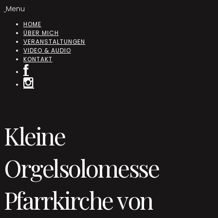
Menu
HOME
ÜBER MICH
VERANSTALTUNGEN
VIDEO & AUDIO
KONTAKT
Kleine
Orgelsolomesse
Pfarrkirche von